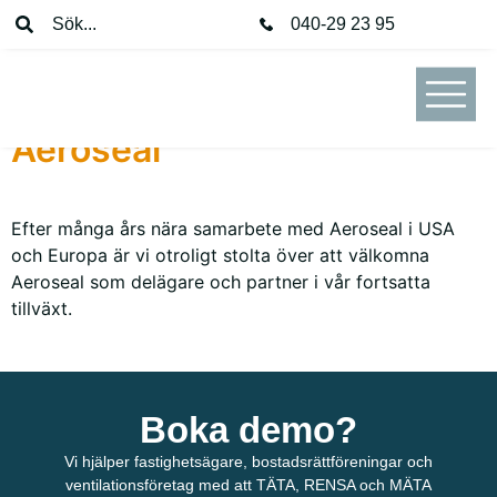
Pressmeddelande
Sök...
040-29 23 95
Förstärkt partnerskap med
Aeroseal
Efter många års nära samarbete med Aeroseal i USA
och Europa är vi otroligt stolta över att välkomna
Aeroseal som delägare och partner i vår fortsatta
tillväxt.
Boka demo?
Vi hjälper fastighetsägare, bostadsrättföreningar och
ventilationsföretag med att TÄTA, RENSA och MÄTA