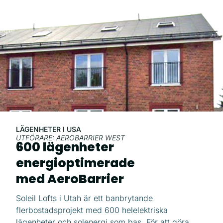
LÄGENHETER I USA
UTFÖRARE: AEROBARRIER WEST
600 lägenheter
energioptimerade
med AeroBarrier
Soleil Lofts i Utah är ett banbrytande
flerbostadsprojekt med 600 helelektriska
lägenheter och solenergi som bas. För att göra