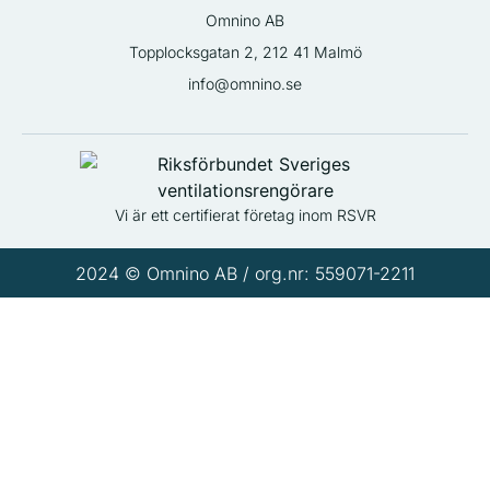
Omnino AB
Topplocksgatan 2, 212 41 Malmö
info@omnino.se
Vi är ett certifierat företag inom RSVR
2024 © Omnino AB / org.nr: 559071-2211