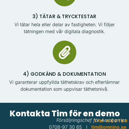
3) TÄTAR & TRYCKTESTAR
Vi tätar hela eller delar av fastigheten. Vi följer
tätningen med vår digitala diagnostik.
4) GODKÄND & DOKUMENTATION
Vi garanterar uppfyllda täthetskrav och efterlämnar
dokumentation som uppvisar täthetsnivå.
Kontakta Tim för en demo
Försäljningschef för Aerobarrier
T I M W E S T E R
0708-97 30 65 I
tim@omnino.se