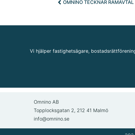
OMNINO TECKNAR RAMAVTAL
Vi hjälper fastighetsägare, bostadsrättfören
Omnino AB
Topplocksgatan 2, 212 41 Malmö
info@omnino.se