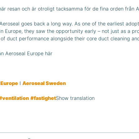
är resan och är otroligt tacksamma för de fina orden från A
Aeroseal goes back a long way. As one of the earliest adopt
n Europe, they saw the opportunity early – not just as a pr
 of duct performance alongside their core duct cleaning and
rån Aeroseal Europe här
 Europe
I
Aeroseal Sweden
#ventilation
#fastighet
Show translation