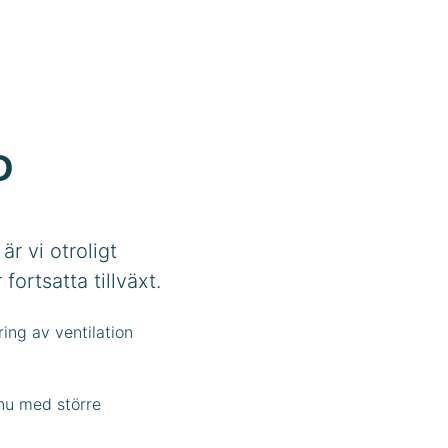
D
r vi otroligt
ortsatta tillväxt.
ing av ventilation
nu med större