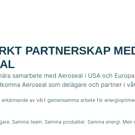
RKT PARTNERSKAP ME
AL
nära samarbete med Aeroseal i USA och Europa ä
älkomna Aeroseal som delägare och partner i vår f
int erkännande av vårt gemensamma arbete för energioptimer
idigare. Samma team. Samma produkter. Samma energi. Men 