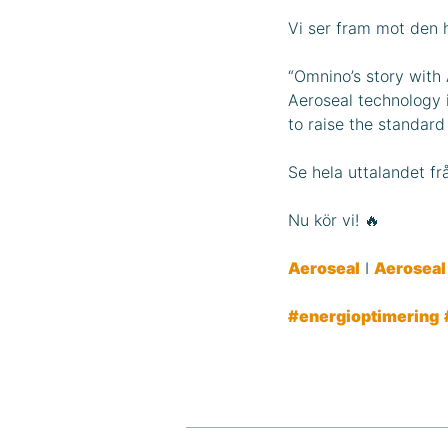
Vi ser fram mot den h
“Omnino’s story with 
Aeroseal technology i
to raise the standard
Se hela uttalandet f
Nu kör vi! 🔥
Aeroseal
I
Aeroseal
#energioptimering