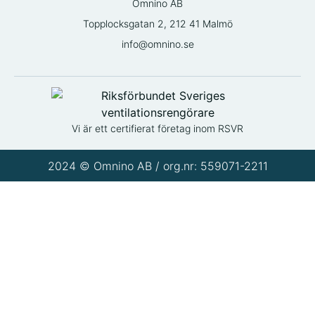
Omnino AB
Topplocksgatan 2, 212 41 Malmö
info@omnino.se
Vi är ett certifierat företag inom RSVR
2024 © Omnino AB / org.nr: 559071-2211